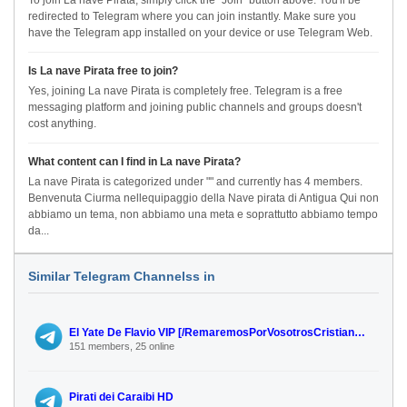
To join La nave Pirata, simply click the "Join" button above. You'll be
redirected to Telegram where you can join instantly. Make sure you
have the Telegram app installed on your device or use Telegram Web.
Is La nave Pirata free to join?
Yes, joining La nave Pirata is completely free. Telegram is a free
messaging platform and joining public channels and groups doesn't
cost anything.
What content can I find in La nave Pirata?
La nave Pirata is categorized under "" and currently has 4 members.
Benvenuta Ciurma nellequipaggio della Nave pirata di Antigua Qui non
abbiamo un tema, non abbiamo una meta e soprattutto abbiamo tempo
da...
Similar Telegram Channelss in
El Yate De Flavio VIP [/RemaremosPorVosotrosCristianyRoberto]
151 members, 25 online
Pirati dei Caraibi HD