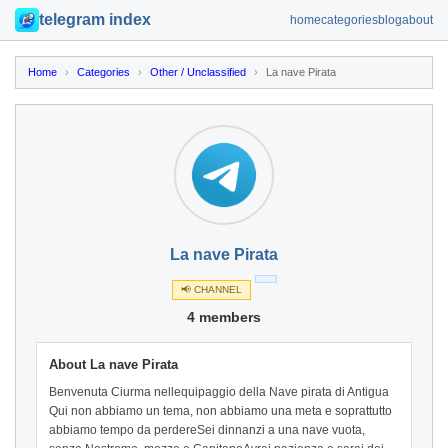
telegram index
home
categories
blog
about
Home
›
Categories
›
Other / Unclassified
›
La nave Pirata
La nave Pirata
📢 CHANNEL
4 members
About La nave Pirata
Benvenuta Ciurma nellequipaggio della Nave pirata di Antigua
Qui non abbiamo un tema, non abbiamo una meta e soprattutto
abbiamo tempo da perdereSei dinnanzi a una nave vuota,