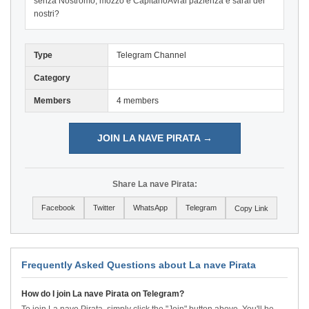
senza Nostromo, mozzo e CapitanoAvrai pazienza e sarai dei
nostri?
Type
Telegram Channel
Category
Members
4 members
JOIN LA NAVE PIRATA →
Share La nave Pirata:
Facebook
Twitter
WhatsApp
Telegram
Copy Link
Frequently Asked Questions about La nave Pirata
How do I join La nave Pirata on Telegram?